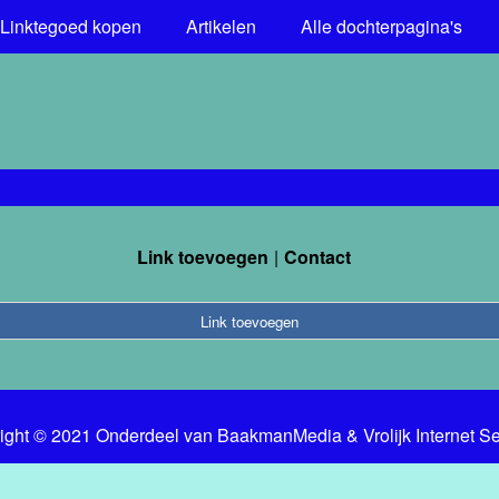
Linktegoed kopen
Artikelen
Alle dochterpagina's
Link toevoegen
Contact
Link toevoegen
ight © 2021 Onderdeel van
BaakmanMedia
&
Vrolijk Internet S