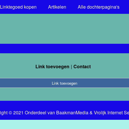
Linktegoed kopen
Artikelen
Alle dochterpagina's
Link toevoegen
Contact
Link toevoegen
ight © 2021 Onderdeel van
BaakmanMedia
&
Vrolijk Internet S