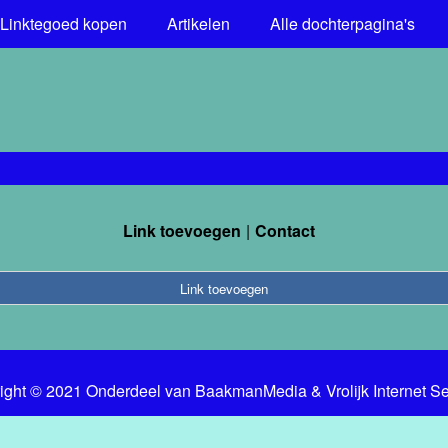
Linktegoed kopen
Artikelen
Alle dochterpagina's
Link toevoegen
Contact
Link toevoegen
ight © 2021 Onderdeel van
BaakmanMedia
&
Vrolijk Internet S